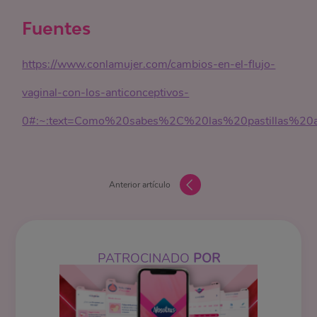
Fuentes
https://www.conlamujer.com/cambios-en-el-flujo-
vaginal-con-los-anticonceptivos-
0#:~:text=Como%20sabes%2C%20las%20pastillas%20a
Anterior artículo
PATROCINADO
POR