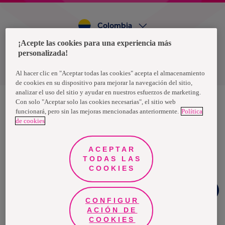
Colombia
¡Acepte las cookies para una experiencia más
personalizada!
Política de privacidad de datos
Términos y condiciones
Al hacer clic en "Aceptar todas las cookies" acepta el almacenamiento
de cookies en su dispositivo para mejorar la navegación del sitio,
analizar el uso del sitio y ayudar en nuestros esfuerzos de marketing.
Con solo "Aceptar solo las cookies necesarias", el sitio web
funcionará, pero sin las mejoras mencionadas anteriormente.
Política
Nosotras, una marca de Essity - una compañía global líder en
de cookies
higiene y salud. Cada día, mil millones de personas, en todo el
mundo, utilizan nuestros productos, servicios y soluciones. Nuestro
propósito es romper barreras por el bienestar en beneficio de
consumidores, pacientes, cuidadores, clientes y la sociedad en
ACEPTAR
general. Vendemos en aproximadamente 150 países bajo las
TODAS LAS
principales marcas globales TENA y Tork, así como otras marcas
como Actimove, Cutimed, JOBST, Knix, Leukoplast, Libero, Libresse,
COOKIES
Lotus, Modibodi, Nosotras, Saba, Tempo, TOM Organic y Zewa. En
2024, Essity tuvo ventas de aproximadamente 13 mil millones de
¿Necesitas
euros y empleó a 36,000 personas. La sede de la compañía está
ayuda?
ubicada en Estocolmo, Suecia, y Essity cotiza en Nasdaq Estocolmo.
CONFIGUR
Más información en
www.essity.com
.
ACIÓN DE
COOKIES