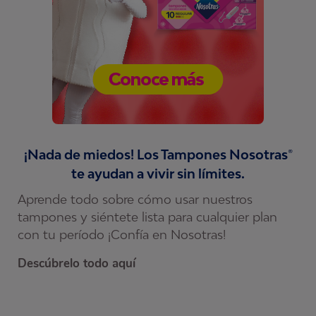
¡Nada de miedos! Los Tampones Nosotras®
te ayudan a vivir sin límites.
Aprende todo sobre cómo usar nuestros
C
tampones y siéntete lista para cualquier plan
c
con tu período ¡Confía en Nosotras!
s
y
Descúbrelo todo aquí
r
 y
c
a