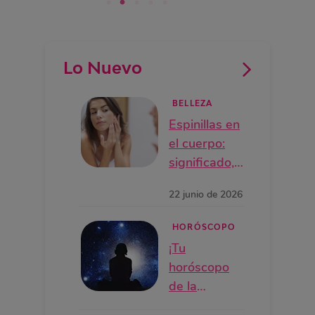
Lo Nuevo
BELLEZA
Espinillas en
el cuerpo:
significado,
causas y por
22 junio de 2026
qué salen
según la
HORÓSCOPO
zona
¡Tu
horóscopo
de la
semana!