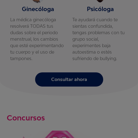
Ginecóloga
Psicóloga
La médica ginecóloga
Te ayudará cuando te
L
resolverá TODAS tus
sientas confundida,
r
u
dudas sobre el periodo
tengas problemas con tu
d
menstrual, los cambios
grupo social,
m
que esté experimentando
experimentes baja
q
tu cuerpo y el uso de
autoestima o estés
t
tampones.
sufriendo de bullying.
t
Consultar ahora
Concursos