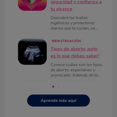
seguridad y confianza a
tu alcance
Descubre las toallas
higiénicas y protectores
diarios que te cuidan, se
adaptan a ti y siempre están
a tu alcance.
MENSTRUACIÓN
Tipos de aborto: ¡esto
es lo que debes saber!
Conoce cuáles son los tipos
de aborto: espontáneo y
provocado. Además de todo
lo que debes saber sobre el
aborto, cuándo debe
practicarse y mucho más.
Aprende más aquí