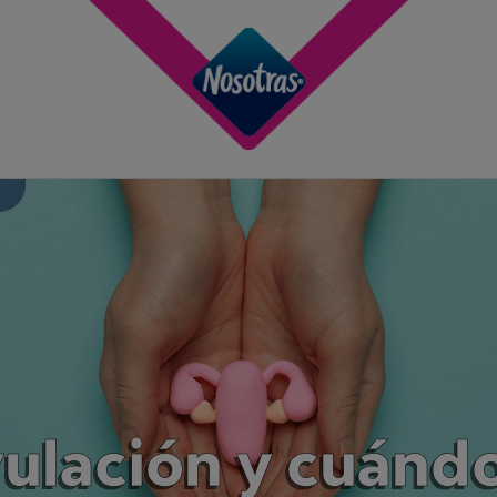
n
vulación y cuánd