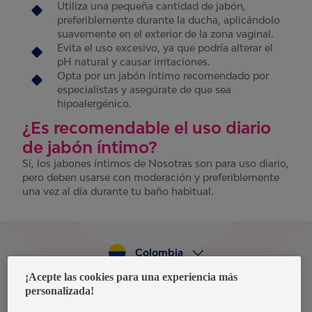
Utiliza una pequeña cantidad de jabón,
preferiblemente durante la ducha, aplicándolo
suavemente en el exterior de la zona vaginal.
Evita el uso excesivo, ya que podría alterar el
pH natural y causar irritaciones.
Opta por un jabón íntimo recomendado por
especialistas y asegúrate de que sea
hipoalergénico.
¿Es recomendable el uso diario
de jabón íntimo?
Sí, los jabones íntimos de Nosotras son para uso diario,
pero deben usarse con moderación y preferiblemente
una vez al día durante tu baño habitual.
Colombia
¡Acepte las cookies para una experiencia más
personalizada!
Política de privacidad de datos
Términos y condiciones