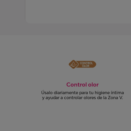
Ginecológicamente testeado
ntima
.
na V.