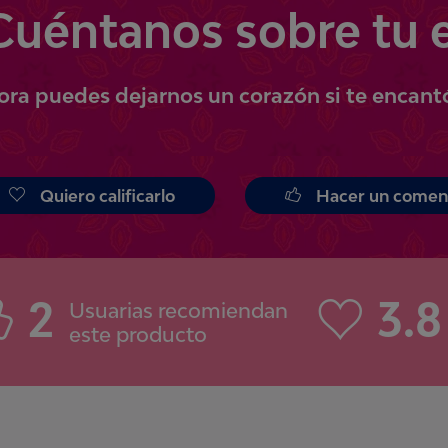
Cuéntanos
sobre tu 
ora
puedes
dejarnos un corazón si te encant
Quiero calificarlo
Hacer un comen
2
3.8
Usuarias recomiendan
este producto