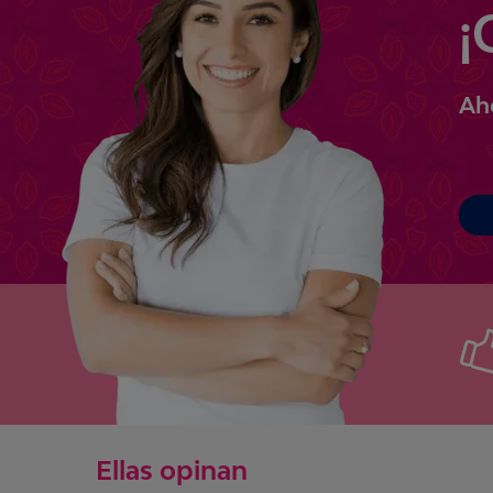
¡
Ah
Ellas opinan