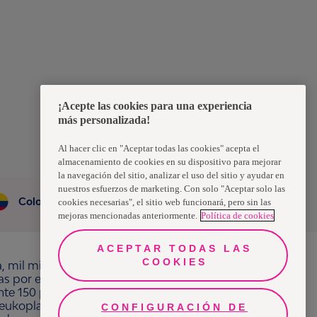
¡Acepte las cookies para una experiencia
más personalizada!
Al hacer clic en "Aceptar todas las cookies" acepta el
almacenamiento de cookies en su dispositivo para mejorar
la navegación del sitio, analizar el uso del sitio y ayudar en
nuestros esfuerzos de marketing. Con solo "Aceptar solo las
Colombia
cookies necesarias", el sitio web funcionará, pero sin las
mejoras mencionadas anteriormente.
Política de cookies
ACEPTAR TODAS LAS
COOKIES
a, mil millones de personas, en todo el mundo,
ras por el bienestar en beneficio de consumidores,
e 150 países bajo las principales marcas
ukoplast, Libero, Libresse, Lotus, Modibodi,
CONFIGURACIÓN DE
¿Necesitas ayuda?