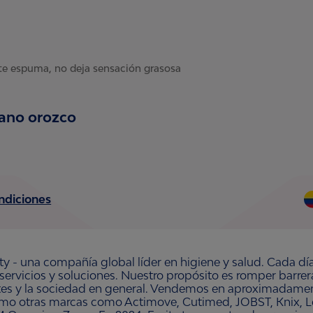
nte espuma, no deja sensación grasosa
zano orozco
ndiciones
ty - una compañía global líder en higiene y salud. Cada dí
 servicios y soluciones. Nuestro propósito es romper barre
ntes y la sociedad en general. Vendemos en aproximadament
omo otras marcas como Actimove, Cutimed, JOBST, Knix, Le