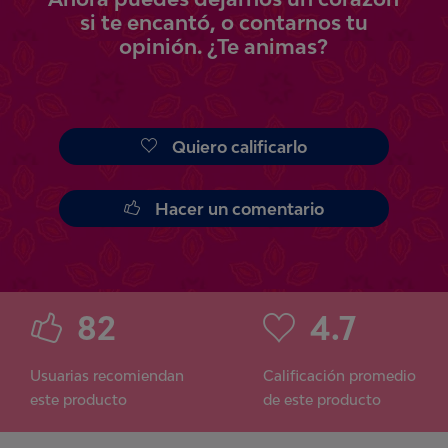
si te encantó, o contarnos tu
opinión.
¿Te animas?
Quiero calificarlo
Hacer un comentario
82
4.7
Usuarias recomiendan
Calificación promedio
este producto
de este producto