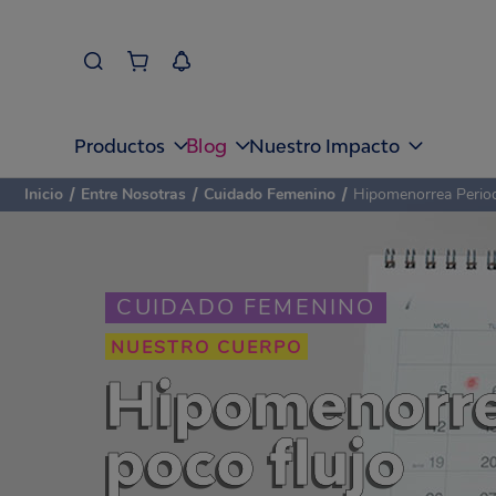
Blog
Productos
Nuestro Impacto
Inicio
/
Entre Nosotras
/
Cuidado Femenino
/
Hipomenorrea Perio
CUIDADO FEMENINO
NUESTRO CUERPO
Hipomenorrea
poco flujo