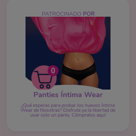
PATROCINADO
POR
Panties Íntima Wear
¿Qué esperas para probar los nuevos Íntima
Wear de Nosotras? Disfruta ya la libertad de
usar solo un panty. Cómpralos aquí