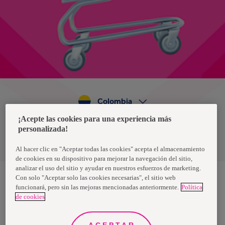
Colombia
¡Acepte las cookies para una experiencia más
personalizada!
Política de privacidad de datos
Términos y condiciones
Al hacer clic en "Aceptar todas las cookies" acepta el almacenamiento
de cookies en su dispositivo para mejorar la navegación del sitio,
analizar el uso del sitio y ayudar en nuestros esfuerzos de marketing.
Con solo "Aceptar solo las cookies necesarias", el sitio web
funcionará, pero sin las mejoras mencionadas anteriormente.
Política
Nosotras, una marca de Essity - una compañía global líder en
de cookies
higiene y salud. Cada día, mil millones de personas, en todo el
mundo, utilizan nuestros productos, servicios y soluciones. Nuestro
propósito es romper barreras por el bienestar en beneficio de
consumidores, pacientes, cuidadores, clientes y la sociedad en
ACEPTAR