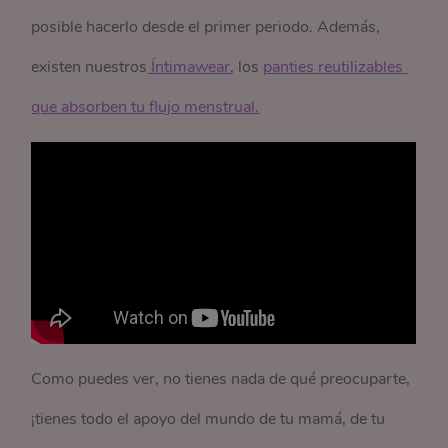
posible hacerlo desde el primer periodo. Además,
existen nuestros
 Íntimawear
, los
panties reutilizables 
que absorben tu flujo menstrual.
Como puedes ver, no tienes nada de qué preocuparte,
¡tienes todo el apoyo del mundo de tu mamá, de tu