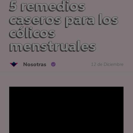
5 remedios
caseros para los
cólicos
menstruales
Nosotras
12 de Diciembre