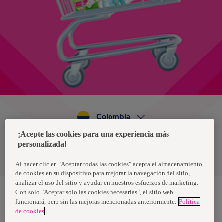
Colombia
¡Acepte las cookies para una experiencia más
personalizada!
Política de privacidad de datos
Términos y condiciones
Al hacer clic en "Aceptar todas las cookies" acepta el almacenamiento
de cookies en su dispositivo para mejorar la navegación del sitio,
analizar el uso del sitio y ayudar en nuestros esfuerzos de marketing.
Con solo "Aceptar solo las cookies necesarias", el sitio web
funcionará, pero sin las mejoras mencionadas anteriormente.
Política
Nosotras, una marca de Essity - una compañía global líder en
de cookies
higiene y salud. Cada día, mil millones de personas, en todo el
mundo, utilizan nuestros productos, servicios y soluciones. Nuestro