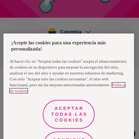
Colombia
¡Acepte las cookies para una experiencia más
personalizada!
Política de privacidad de datos
Términos y condiciones
Al hacer clic en "Aceptar todas las cookies" acepta el almacenamiento
de cookies en su dispositivo para mejorar la navegación del sitio,
analizar el uso del sitio y ayudar en nuestros esfuerzos de marketing.
Con solo "Aceptar solo las cookies necesarias", el sitio web
funcionará, pero sin las mejoras mencionadas anteriormente.
Política
Nosotras, una marca de Essity - una compañía global líder en
de cookies
higiene y salud. Cada día, mil millones de personas, en todo el
mundo, utilizan nuestros productos, servicios y soluciones. Nuestro
propósito es romper barreras por el bienestar en beneficio de
consumidores, pacientes, cuidadores, clientes y la sociedad en
ACEPTAR
general. Vendemos en aproximadamente 150 países bajo las
TODAS LAS
principales marcas globales TENA y Tork, así como otras marcas
como Actimove, Cutimed, JOBST, Knix, Leukoplast, Libero, Libresse,
COOKIES
Lotus, Modibodi, Nosotras, Saba, Tempo, TOM Organic y Zewa. En
2024, Essity tuvo ventas de aproximadamente 13 mil millones de
¿Necesitas
euros y empleó a 36,000 personas. La sede de la compañía está
ayuda?
ubicada en Estocolmo, Suecia, y Essity cotiza en Nasdaq Estocolmo.