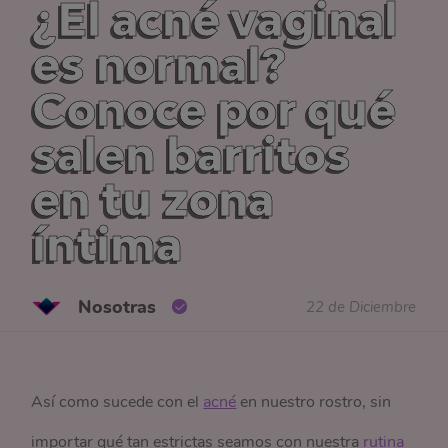
¿El acné vaginal
es normal?
Conoce por qué
salen barritos
en tu zona
íntima
Nosotras
22 de Diciembre
Así como sucede con el
acné
en nuestro rostro, sin
importar qué tan estrictas seamos con nuestra
rutina 