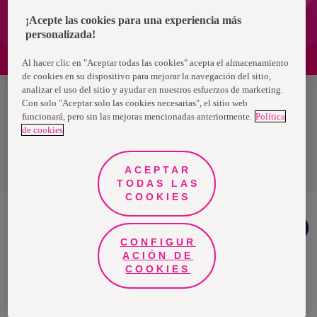
¡Acepte las cookies para una experiencia más
personalizada!
Al hacer clic en "Aceptar todas las cookies" acepta el almacenamiento
de cookies en su dispositivo para mejorar la navegación del sitio,
analizar el uso del sitio y ayudar en nuestros esfuerzos de marketing.
Con solo "Aceptar solo las cookies necesarias", el sitio web
Colombia
funcionará, pero sin las mejoras mencionadas anteriormente.
Política
de cookies
Política de privacidad de datos
Términos y condiciones
ACEPTAR
TODAS LAS
COOKIES
¿Necesitas
ayuda?
Nosotras, una marca de Essity - una compañía global líder en
CONFIGUR
higiene y salud. Cada día, mil millones de personas, en todo el
ACIÓN DE
mundo, utilizan nuestros productos, servicios y soluciones. Nuestro
propósito es romper barreras por el bienestar en beneficio de
COOKIES
consumidores, pacientes, cuidadores, clientes y la sociedad en
general. Vendemos en aproximadamente 150 países bajo las
principales marcas globales TENA y Tork, así como otras marcas
como Actimove, Cutimed, JOBST, Knix, Leukoplast, Libero, Libresse,
Lotus, Modibodi, Nosotras, Saba, Tempo, TOM Organic y Zewa. En