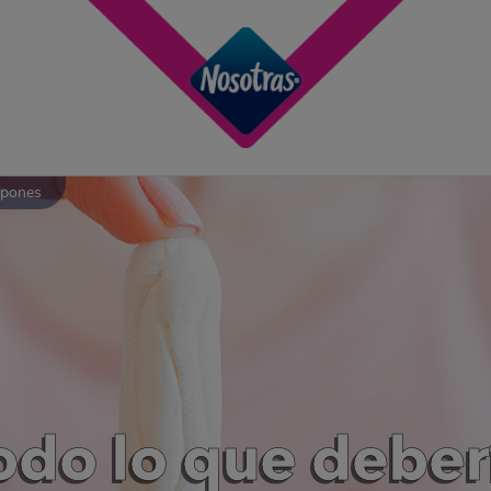
mpones
do lo que deber