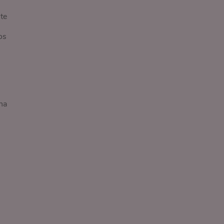
te
os
na