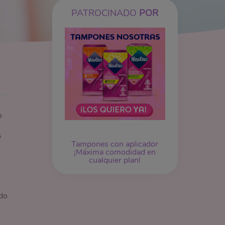
PATROCINADO
POR
o
s
Tampones
con aplicador
¡Máxima comodidad en
cualquier plan!
odo