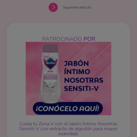
Siguiente artículo
PATROCINADO
POR
Cuida tu Zona V con el Jabón Íntimo Nosotras
Sensiti-V con extracto de algodón para mayor
suavidad.