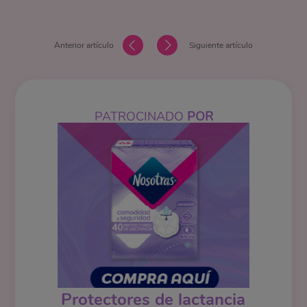
Anterior artículo
Siguiente artículo
PATROCINADO
POR
Protectores de lactancia