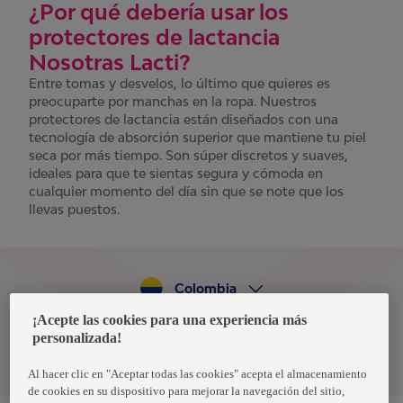
¿Por qué debería usar los
protectores de lactancia
Nosotras Lacti?
Entre tomas y desvelos, lo último que quieres es
preocuparte por manchas en la ropa. Nuestros
protectores de lactancia están diseñados con una
tecnología de absorción superior que mantiene tu piel
seca por más tiempo. Son súper discretos y suaves,
ideales para que te sientas segura y cómoda en
cualquier momento del día sin que se note que los
llevas puestos.
Colombia
¡Acepte las cookies para una experiencia más
personalizada!
Política de privacidad de datos
Términos y condiciones
Al hacer clic en "Aceptar todas las cookies" acepta el almacenamiento
de cookies en su dispositivo para mejorar la navegación del sitio,