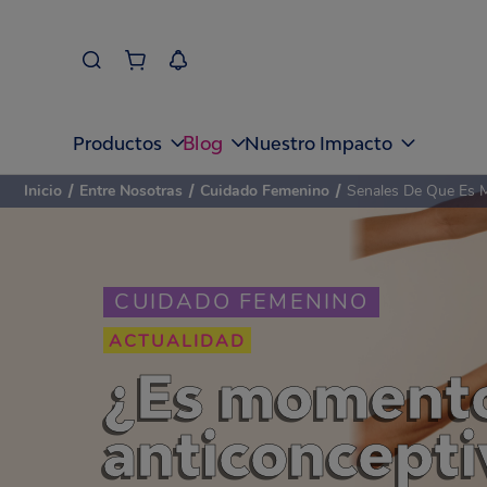
Blog
Productos
Nuestro Impacto
Inicio
/
Entre Nosotras
/
Cuidado Femenino
/
Senales De Que Es 
CUIDADO FEMENINO
ACTUALIDAD
¿Es momento
anticoncepti