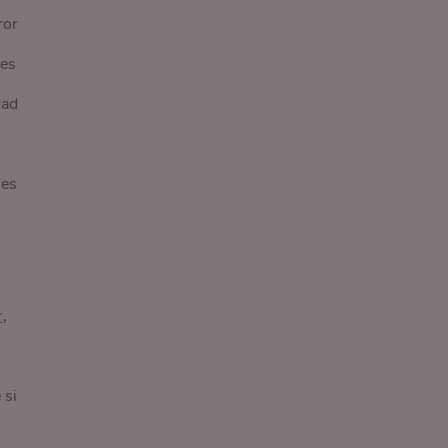
ror
bes
dad
¡es
r
,
 si