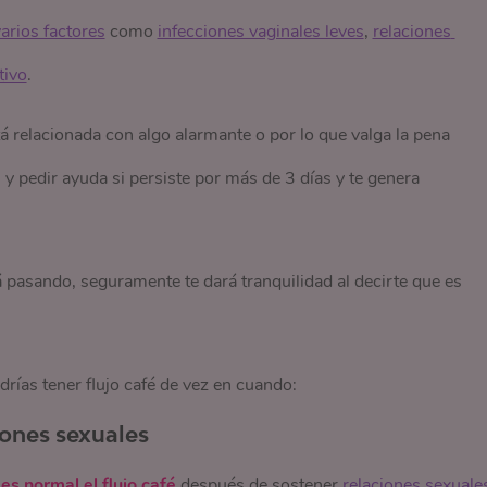
varios factores
como
infecciones vaginales leves
,
relaciones 
tivo
.
 relacionada con algo alarmante o por lo que valga la pena
y pedir ayuda si persiste por más de 3 días y te genera
tá pasando, seguramente te dará tranquilidad al decirte que es
rías tener flujo café de vez en cuando:
iones sexuales
s
es normal el flujo café
después de sostener
relaciones sexuale