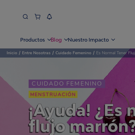
Blog
Productos
Nuestro Impacto
Inicio
/
Entre Nosotras
/
Cuidado Femenino
/
Es Normal Tener Flu
CUIDADO FEMENINO
MENSTRUACIÓN
¡Ayuda! ¿Es n
flujo marrón