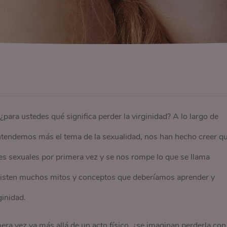
ara ustedes qué significa perder la virginidad? A lo largo de
ntendemos más el tema de la sexualidad, nos han hecho creer q
es sexuales por primera vez y se nos rompe lo que se llama
existen muchos mitos y conceptos que deberíamos aprender y
ginidad.
era vez va más allá de un acto físico, ¿se imaginan perderla con 