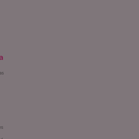
a
as
es