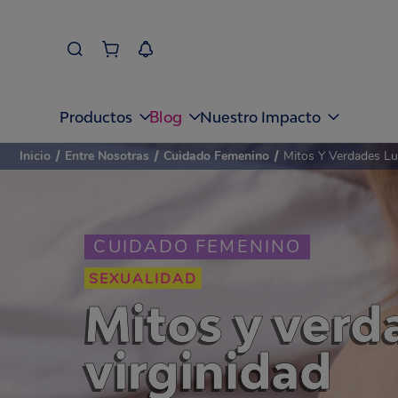
Blog
Productos
Nuestro Impacto
Inicio
/
Entre Nosotras
/
Cuidado Femenino
/
Mitos Y Verdades Lu
CUIDADO FEMENINO
SEXUALIDAD
Mitos y verd
virginidad