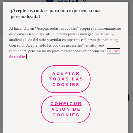
Colombia
¡Acepte las cookies para una experiencia más
personalizada!
Política de privacidad de datos
Términos y condiciones
Al hacer clic en "Aceptar todas las cookies" acepta el almacenamiento
de cookies en su dispositivo para mejorar la navegación del sitio,
analizar el uso del sitio y ayudar en nuestros esfuerzos de marketing.
Con solo "Aceptar solo las cookies necesarias", el sitio web
funcionará, pero sin las mejoras mencionadas anteriormente.
Política
Nosotras, una marca de Essity - una compañía global líder en
de cookies
higiene y salud. Cada día, mil millones de personas, en todo el
mundo, utilizan nuestros productos, servicios y soluciones. Nuestro
propósito es romper barreras por el bienestar en beneficio de
consumidores, pacientes, cuidadores, clientes y la sociedad en
ACEPTAR
general. Vendemos en aproximadamente 150 países bajo las
TODAS LAS
principales marcas globales TENA y Tork, así como otras marcas
como Actimove, Cutimed, JOBST, Knix, Leukoplast, Libero, Libresse,
COOKIES
Lotus, Modibodi, Nosotras, Saba, Tempo, TOM Organic y Zewa. En
2024, Essity tuvo ventas de aproximadamente 13 mil millones de
¿Necesitas
euros y empleó a 36,000 personas. La sede de la compañía está
ayuda?
ubicada en Estocolmo, Suecia, y Essity cotiza en Nasdaq Estocolmo.
CONFIGUR
Más información en
www.essity.com
.
ACIÓN DE
COOKIES