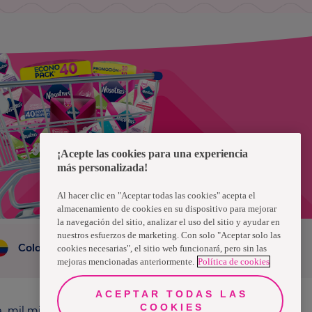
¡Acepte las cookies para una experiencia
más personalizada!
Al hacer clic en "Aceptar todas las cookies" acepta el
almacenamiento de cookies en su dispositivo para mejorar
la navegación del sitio, analizar el uso del sitio y ayudar en
nuestros esfuerzos de marketing. Con solo "Aceptar solo las
Colombia
cookies necesarias", el sitio web funcionará, pero sin las
mejoras mencionadas anteriormente.
Política de cookies
ACEPTAR TODAS LAS
COOKIES
a, mil millones de personas, en todo el mundo,