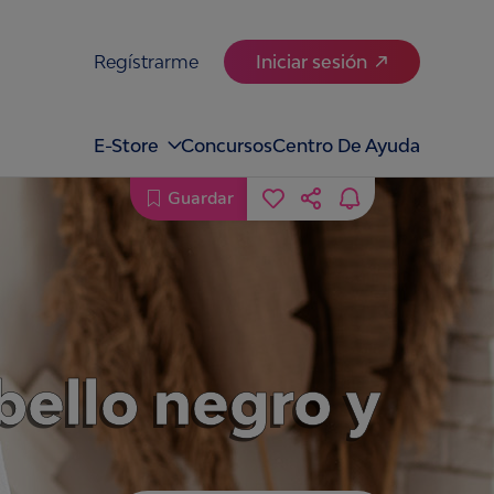
Regístrarme
Iniciar sesión
E-Store
Concursos
Centro De Ayuda
Guardar
bello negro y