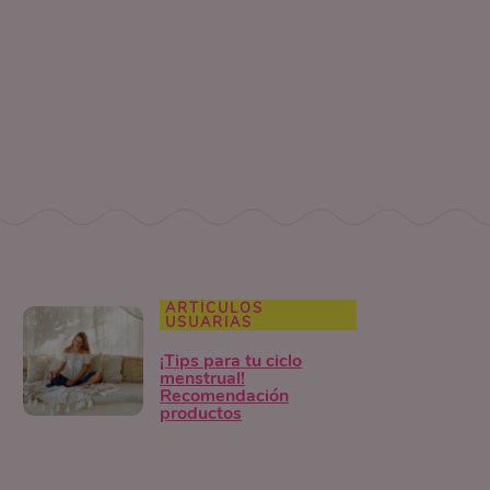
ARTÍCULOS
USUARIAS
¡Tips para tu ciclo
menstrual!
Recomendación
productos