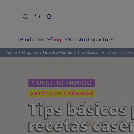
Blog
Productos
Nuestro Impacto
Inicio
/
Magazin
/
Nuestro Mundo
/
Tips Basicos Para Cuidar Tu 
NUESTRO MUNDO
ARTÍCULOS USUARIAS
Tips básicos 
recetas case