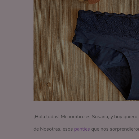
¡Hola todas! Mi nombre es Susana, y hoy quiero 
de Nosotras, esos
panties
que nos sorprendieron 