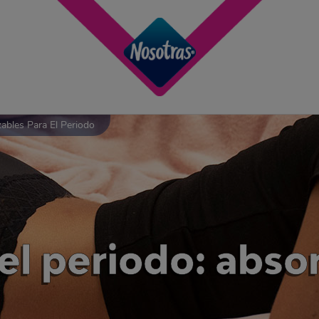
ables Para El Periodo
 el periodo: abso