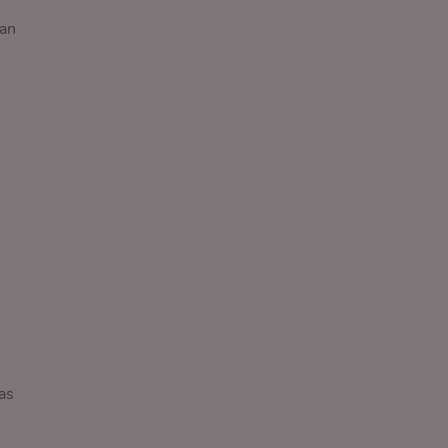
tan
as