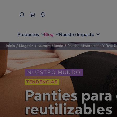
Blog
Productos
Nuestro Impacto
Inicio
/
Magazin
/
Nuestro Mundo
/
Panties Absorbentes Y Reutiliz
NUESTRO MUNDO
TENDENCIAS
Panties para
reutilizables