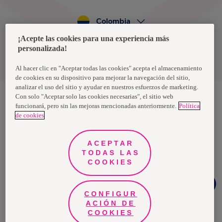
Colombia
¡Acepte las cookies para una experiencia más
personalizada!
Política de privacidad de datos
Términos y condiciones
Al hacer clic en "Aceptar todas las cookies" acepta el almacenamiento
de cookies en su dispositivo para mejorar la navegación del sitio,
analizar el uso del sitio y ayudar en nuestros esfuerzos de marketing.
Con solo "Aceptar solo las cookies necesarias", el sitio web
funcionará, pero sin las mejoras mencionadas anteriormente.
Política
Nosotras, una marca de Essity - una compañía global líder en
de cookies
higiene y salud. Cada día, mil millones de personas, en todo el
mundo, utilizan nuestros productos, servicios y soluciones. Nuestro
propósito es romper barreras por el bienestar en beneficio de
consumidores, pacientes, cuidadores, clientes y la sociedad en
ACEPTAR
general. Vendemos en aproximadamente 150 países bajo las
TODAS LAS
principales marcas globales TENA y Tork, así como otras marcas
como Actimove, Cutimed, JOBST, Knix, Leukoplast, Libero, Libresse,
COOKIES
Lotus, Modibodi, Nosotras, Saba, Tempo, TOM Organic y Zewa. En
2024, Essity tuvo ventas de aproximadamente 13 mil millones de
¿Necesitas
euros y empleó a 36,000 personas. La sede de la compañía está
ayuda?
ubicada en Estocolmo, Suecia, y Essity cotiza en Nasdaq Estocolmo.
CONFIGUR
Más información en
www.essity.com
.
ACIÓN DE
COOKIES