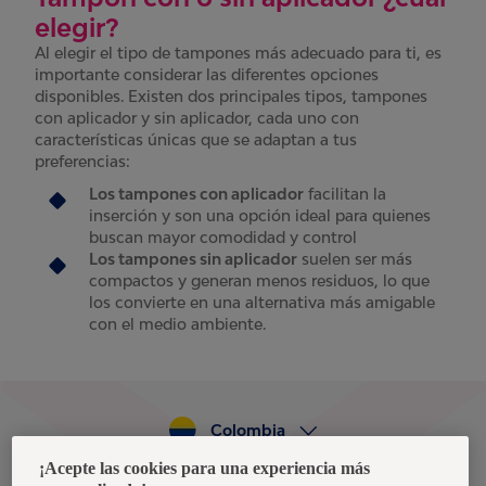
elegir?
Al elegir el tipo de tampones más adecuado para ti, es
importante considerar las diferentes opciones
disponibles. Existen dos principales tipos, tampones
con aplicador y sin aplicador, cada uno con
características únicas que se adaptan a tus
preferencias:
Los tampones con aplicador
facilitan la
inserción y son una opción ideal para quienes
buscan mayor comodidad y control
Los tampones sin aplicador
suelen ser más
compactos y generan menos residuos, lo que
los convierte en una alternativa más amigable
con el medio ambiente.
Colombia
¡Acepte las cookies para una experiencia más