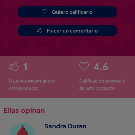
Quiero calificarlo
Hacer un comentario
1
4.6
Usuarias recomiendan
Calificación promedio
este producto
de este producto
Ellas opinan
Sandra Duran