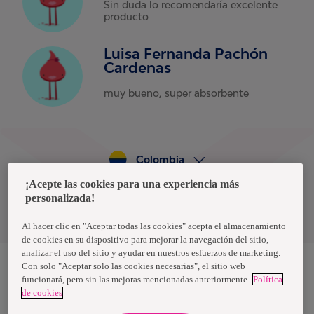
Sin duda lo recomendaría excelente
producto
Luisa Fernanda Pachón
Cardenas
muy bueno, super absorbente
Colombia
¡Acepte las cookies para una experiencia más
personalizada!
Política de privacidad de datos
Términos y condiciones
Al hacer clic en "Aceptar todas las cookies" acepta el almacenamiento
de cookies en su dispositivo para mejorar la navegación del sitio,
analizar el uso del sitio y ayudar en nuestros esfuerzos de marketing.
Con solo "Aceptar solo las cookies necesarias", el sitio web
funcionará, pero sin las mejoras mencionadas anteriormente.
Política
Nosotras, una marca de Essity - una compañía global líder en
de cookies
higiene y salud. Cada día, mil millones de personas, en todo el
mundo, utilizan nuestros productos, servicios y soluciones. Nuestro