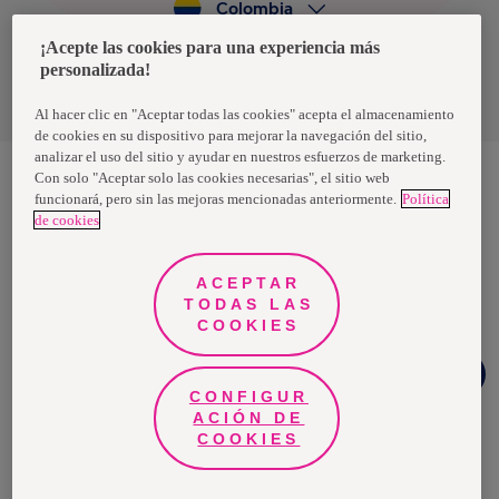
Colombia
¡Acepte las cookies para una experiencia más
personalizada!
Política de privacidad de datos
Términos y condiciones
Al hacer clic en "Aceptar todas las cookies" acepta el almacenamiento
de cookies en su dispositivo para mejorar la navegación del sitio,
analizar el uso del sitio y ayudar en nuestros esfuerzos de marketing.
Con solo "Aceptar solo las cookies necesarias", el sitio web
funcionará, pero sin las mejoras mencionadas anteriormente.
Política
Nosotras, una marca de Essity - una compañía global líder en
de cookies
higiene y salud. Cada día, mil millones de personas, en todo el
mundo, utilizan nuestros productos, servicios y soluciones. Nuestro
propósito es romper barreras por el bienestar en beneficio de
consumidores, pacientes, cuidadores, clientes y la sociedad en
ACEPTAR
general. Vendemos en aproximadamente 150 países bajo las
TODAS LAS
principales marcas globales TENA y Tork, así como otras marcas
como Actimove, Cutimed, JOBST, Knix, Leukoplast, Libero, Libresse,
COOKIES
Lotus, Modibodi, Nosotras, Saba, Tempo, TOM Organic y Zewa. En
2024, Essity tuvo ventas de aproximadamente 13 mil millones de
¿Necesitas
euros y empleó a 36,000 personas. La sede de la compañía está
ayuda?
ubicada en Estocolmo, Suecia, y Essity cotiza en Nasdaq Estocolmo.
CONFIGUR
Más información en
www.essity.com
.
ACIÓN DE
COOKIES