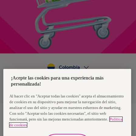
Colombia
¡Acepte las cookies para una experiencia más
personalizada!
Política de privacidad de datos
Términos y condiciones
Al hacer clic en "Aceptar todas las cookies" acepta el almacenamiento
de cookies en su dispositivo para mejorar la navegación del sitio,
analizar el uso del sitio y ayudar en nuestros esfuerzos de marketing.
Con solo "Aceptar solo las cookies necesarias", el sitio web
funcionará, pero sin las mejoras mencionadas anteriormente.
Política
Nosotras, una marca de Essity - una compañía global líder en
de cookies
higiene y salud. Cada día, mil millones de personas, en todo el
mundo, utilizan nuestros productos, servicios y soluciones. Nuestro
propósito es romper barreras por el bienestar en beneficio de