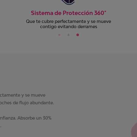
Máxima Protección
Para total seguridad y confianza incluso
en las noches de flujo súper abundante
fectamente y se mueve
oches de flujo abundante.
onfianza. Absorbe un 30%
.