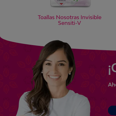
Toallas Nosotras Invisible
Sensiti-V
¡
Ah