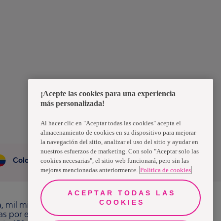
¡Acepte las cookies para una experiencia
más personalizada!
Al hacer clic en "Aceptar todas las cookies" acepta el
almacenamiento de cookies en su dispositivo para mejorar
la navegación del sitio, analizar el uso del sitio y ayudar en
nuestros esfuerzos de marketing. Con solo "Aceptar solo las
Colombia
cookies necesarias", el sitio web funcionará, pero sin las
mejoras mencionadas anteriormente.
Política de cookies
ACEPTAR TODAS LAS
COOKIES
a, mil millones de personas, en todo el mundo,
ras por el bienestar en beneficio de consumidores,