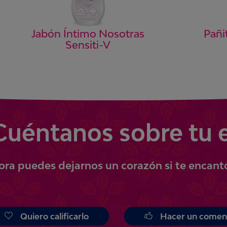
Pañi
Jabón Íntimo Nosotras
Sensiti-V
Cuéntanos
sobre tu 
ora
puedes
dejarnos un corazón si te encant
Quiero calificarlo
Hacer un comen