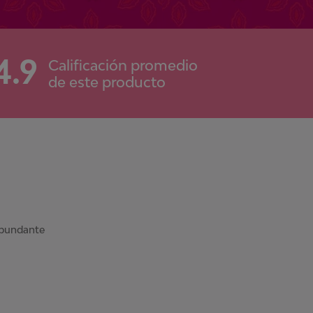
4.9
Calificación promedio
de este producto
abundante