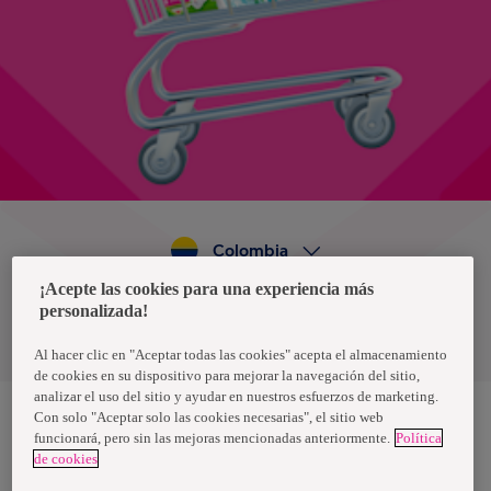
Colombia
¡Acepte las cookies para una experiencia más
personalizada!
Política de privacidad de datos
Términos y condiciones
Al hacer clic en "Aceptar todas las cookies" acepta el almacenamiento
de cookies en su dispositivo para mejorar la navegación del sitio,
analizar el uso del sitio y ayudar en nuestros esfuerzos de marketing.
Con solo "Aceptar solo las cookies necesarias", el sitio web
funcionará, pero sin las mejoras mencionadas anteriormente.
Política
Nosotras, una marca de Essity - una compañía global líder en
de cookies
higiene y salud. Cada día, mil millones de personas, en todo el
mundo, utilizan nuestros productos, servicios y soluciones. Nuestro