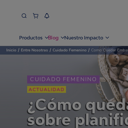
Blog
Productos
Nuestro Impacto
Inicio
/
Entre Nosotras
/
Cuidado Femenino
/
Como Quedar Embar
CUIDADO FEMENINO
ACTUALIDAD
¿Cómo queda
sobre planifi