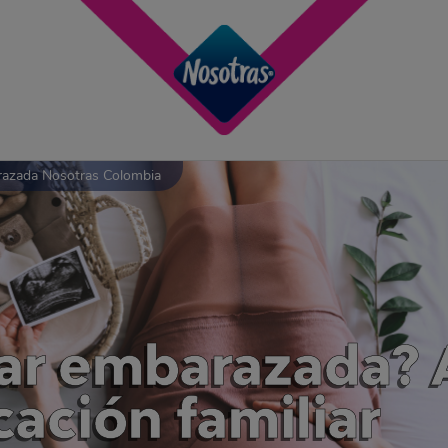
azada Nosotras Colombia
r embarazada? 
cación familiar