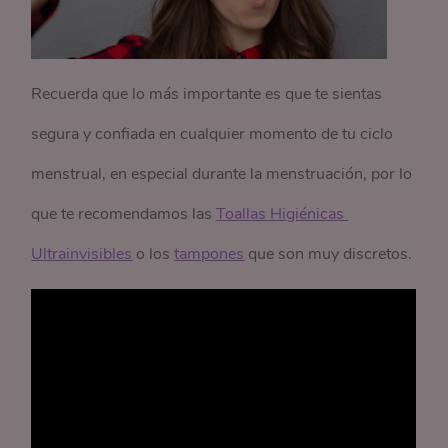
Recuerda que lo más importante es que te sientas
segura y confiada en cualquier momento de tu ciclo
menstrual, en especial durante la menstruación, por lo
que te recomendamos las
Toallas Higiénicas 
Ultrainvisibles
o los
tampones
que son muy discretos.