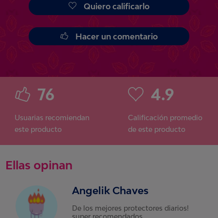
Quiero calificarlo
Hacer un comentario
76
4.9
Usuarias recomiendan
Calificación promedio
este producto
de este producto
Ellas opinan
Angelik Chaves
De los mejores protectores diarios!
super recomendados