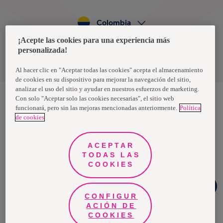
Colombia
¡Acepte las cookies para una experiencia más
personalizada!
Política de privacidad de datos
Términos y condiciones
Al hacer clic en "Aceptar todas las cookies" acepta el almacenamiento
de cookies en su dispositivo para mejorar la navegación del sitio,
analizar el uso del sitio y ayudar en nuestros esfuerzos de marketing.
Con solo "Aceptar solo las cookies necesarias", el sitio web
funcionará, pero sin las mejoras mencionadas anteriormente.
Política
Nosotras, una marca de Essity - una compañía global líder en
de cookies
higiene y salud. Cada día, mil millones de personas, en todo el
mundo, utilizan nuestros productos, servicios y soluciones. Nuestro
propósito es romper barreras por el bienestar en beneficio de
consumidores, pacientes, cuidadores, clientes y la sociedad en
ACEPTAR
general. Vendemos en aproximadamente 150 países bajo las
TODAS LAS
principales marcas globales TENA y Tork, así como otras marcas
como Actimove, Cutimed, JOBST, Knix, Leukoplast, Libero, Libresse,
COOKIES
Lotus, Modibodi, Nosotras, Saba, Tempo, TOM Organic y Zewa. En
2024, Essity tuvo ventas de aproximadamente 13 mil millones de
¿Necesitas
euros y empleó a 36,000 personas. La sede de la compañía está
ayuda?
ubicada en Estocolmo, Suecia, y Essity cotiza en Nasdaq Estocolmo.
CONFIGUR
Más información en
www.essity.com
.
ACIÓN DE
COOKIES