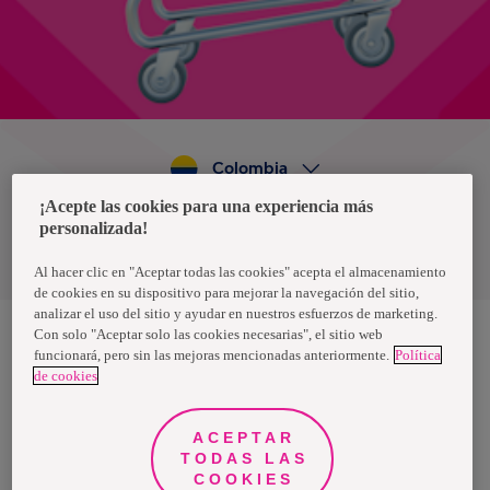
Colombia
¡Acepte las cookies para una experiencia más
personalizada!
Política de privacidad de datos
Términos y condiciones
Al hacer clic en "Aceptar todas las cookies" acepta el almacenamiento
de cookies en su dispositivo para mejorar la navegación del sitio,
analizar el uso del sitio y ayudar en nuestros esfuerzos de marketing.
Con solo "Aceptar solo las cookies necesarias", el sitio web
funcionará, pero sin las mejoras mencionadas anteriormente.
Política
Nosotras, una marca de Essity - una compañía global líder en
de cookies
higiene y salud. Cada día, mil millones de personas, en todo el
mundo, utilizan nuestros productos, servicios y soluciones. Nuestro
propósito es romper barreras por el bienestar en beneficio de
consumidores, pacientes, cuidadores, clientes y la sociedad en
ACEPTAR
general. Vendemos en aproximadamente 150 países bajo las
TODAS LAS
principales marcas globales TENA y Tork, así como otras marcas
como Actimove, Cutimed, JOBST, Knix, Leukoplast, Libero, Libresse,
COOKIES