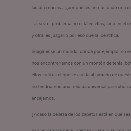
las diferencias… ¿por qué les hemos dado una c
Tal vez el problema no está en ellas, sino en el u
y otra, es juzgarlo por eso que la identifica.
Imagínense un mundo, donde por ejemplo, no exis
nos encontraríamos con un montón de tenis, boti
ellos cuál es el que se ajusta al tamaño de nues
no tendríamos una medida universal para ahorrar
encajamos.
¿Acaso la belleza de los zapatos está en que se
Eso no cambia nada, ¿verdad? Pasa igual con los