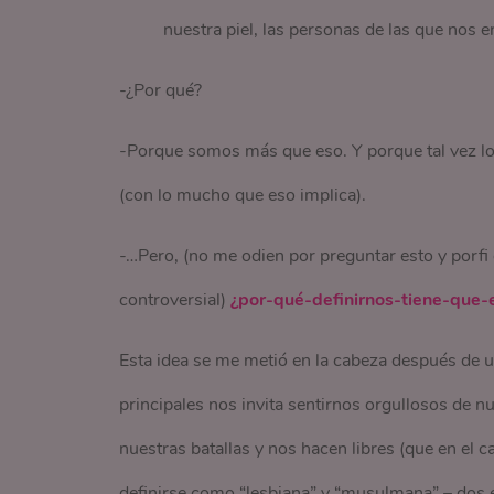
nuestra piel, las personas de las que nos
-¿Por qué?
-Porque somos más que eso. Y porque tal vez l
(con lo mucho que eso implica).
-…Pero, (no me odien por preguntar esto y porfi 
controversial)
¿por-qué-definirnos-tiene-que-
Esta idea se me metió en la cabeza después de u
principales nos invita sentirnos orgullosos de 
nuestras batallas y nos hacen libres (que en el c
definirse como “lesbiana” y “musulmana” – dos e