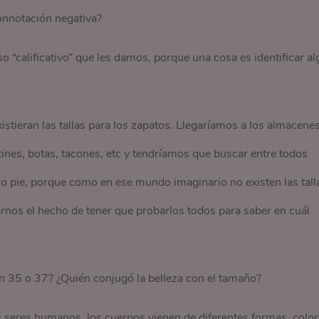
onnotación negativa?
so “calificativo” que les damos, porque una cosa es identificar al
tieran las tallas para los zapatos. Llegaríamos a los almacenes
nes, botas, tacones, etc y tendríamos que buscar entre todos
tro pie, porque como en ese mundo imaginario no existen las tall
nos el hecho de tener que probarlos todos para saber en cuál
an 35 o 37? ¿Quién conjugó la belleza con el tamaño?
 seres humanos, los cuerpos vienen de diferentes formas, colo