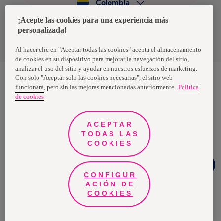
Colombia
¡Acepte las cookies para una experiencia más
personalizada!
Política de privacidad de datos
Términos y condiciones
Al hacer clic en "Aceptar todas las cookies" acepta el almacenamiento
de cookies en su dispositivo para mejorar la navegación del sitio,
analizar el uso del sitio y ayudar en nuestros esfuerzos de marketing.
Con solo "Aceptar solo las cookies necesarias", el sitio web
funcionará, pero sin las mejoras mencionadas anteriormente.
Política
Nosotras, una marca de Essity - una compañía global líder en
de cookies
higiene y salud. Cada día, mil millones de personas, en todo el
mundo, utilizan nuestros productos, servicios y soluciones. Nuestro
propósito es romper barreras por el bienestar en beneficio de
consumidores, pacientes, cuidadores, clientes y la sociedad en
ACEPTAR
general. Vendemos en aproximadamente 150 países bajo las
TODAS LAS
principales marcas globales TENA y Tork, así como otras marcas
como Actimove, Cutimed, JOBST, Knix, Leukoplast, Libero, Libresse,
COOKIES
Lotus, Modibodi, Nosotras, Saba, Tempo, TOM Organic y Zewa. En
2024, Essity tuvo ventas de aproximadamente 13 mil millones de
¿Necesitas
euros y empleó a 36,000 personas. La sede de la compañía está
ayuda?
ubicada en Estocolmo, Suecia, y Essity cotiza en Nasdaq Estocolmo.
CONFIGUR
Más información en
www.essity.com
.
ACIÓN DE
COOKIES