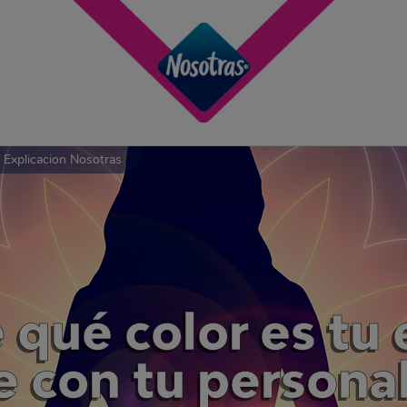
Y Explicacion Nosotras
 qué color es tu 
e con tu persona