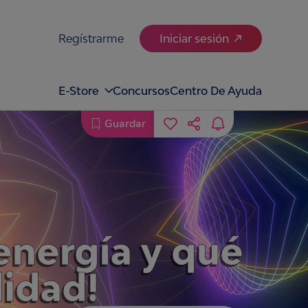
Regístrarme
Iniciar sesión
E-Store
Concursos
Centro De Ayuda
Guardar
energía y qué
lidad!