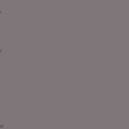
n.
y
el