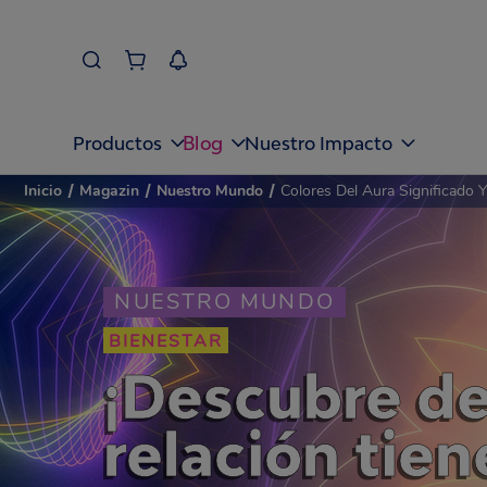
Blog
Productos
Nuestro Impacto
Inicio
/
Magazin
/
Nuestro Mundo
/
Colores Del Aura Significado 
NUESTRO MUNDO
BIENESTAR
¡Descubre de
relación tien