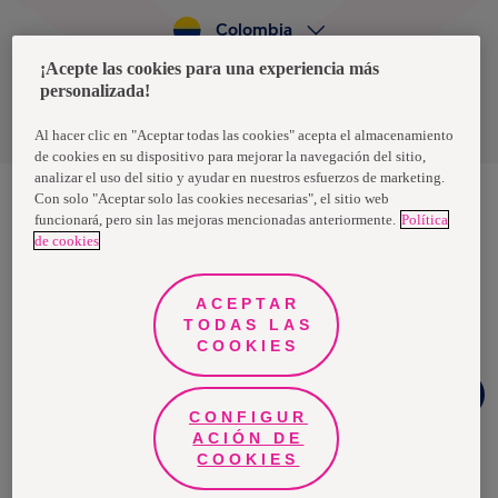
Colombia
¡Acepte las cookies para una experiencia más
personalizada!
Política de privacidad de datos
Términos y condiciones
Al hacer clic en "Aceptar todas las cookies" acepta el almacenamiento
de cookies en su dispositivo para mejorar la navegación del sitio,
analizar el uso del sitio y ayudar en nuestros esfuerzos de marketing.
Con solo "Aceptar solo las cookies necesarias", el sitio web
funcionará, pero sin las mejoras mencionadas anteriormente.
Política
Nosotras, una marca de Essity - una compañía global líder en
de cookies
higiene y salud. Cada día, mil millones de personas, en todo el
mundo, utilizan nuestros productos, servicios y soluciones. Nuestro
propósito es romper barreras por el bienestar en beneficio de
consumidores, pacientes, cuidadores, clientes y la sociedad en
ACEPTAR
general. Vendemos en aproximadamente 150 países bajo las
TODAS LAS
principales marcas globales TENA y Tork, así como otras marcas
como Actimove, Cutimed, JOBST, Knix, Leukoplast, Libero, Libresse,
COOKIES
Lotus, Modibodi, Nosotras, Saba, Tempo, TOM Organic y Zewa. En
2024, Essity tuvo ventas de aproximadamente 13 mil millones de
¿Necesitas
euros y empleó a 36,000 personas. La sede de la compañía está
ayuda?
ubicada en Estocolmo, Suecia, y Essity cotiza en Nasdaq Estocolmo.
CONFIGUR
Más información en
www.essity.com
.
ACIÓN DE
COOKIES