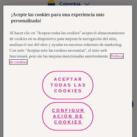
Colombia
¡Acepte las cookies para una experiencia más
personalizada!
Política de privacidad de datos
Términos y condiciones
Al hacer clic en "Aceptar todas las cookies" acepta el almacenamiento
de cookies en su dispositivo para mejorar la navegación del sitio,
analizar el uso del sitio y ayudar en nuestros esfuerzos de marketing.
Con solo "Aceptar solo las cookies necesarias", el sitio web
funcionará, pero sin las mejoras mencionadas anteriormente.
Política
Nosotras, una marca de Essity - una compañía global líder en
de cookies
higiene y salud. Cada día, mil millones de personas, en todo el
mundo, utilizan nuestros productos, servicios y soluciones. Nuestro
propósito es romper barreras por el bienestar en beneficio de
consumidores, pacientes, cuidadores, clientes y la sociedad en
ACEPTAR
general. Vendemos en aproximadamente 150 países bajo las
TODAS LAS
principales marcas globales TENA y Tork, así como otras marcas
como Actimove, Cutimed, JOBST, Knix, Leukoplast, Libero, Libresse,
COOKIES
Lotus, Modibodi, Nosotras, Saba, Tempo, TOM Organic y Zewa. En
2024, Essity tuvo ventas de aproximadamente 13 mil millones de
¿Necesitas
euros y empleó a 36,000 personas. La sede de la compañía está
ayuda?
ubicada en Estocolmo, Suecia, y Essity cotiza en Nasdaq Estocolmo.
CONFIGUR
Más información en
www.essity.com
.
ACIÓN DE
COOKIES