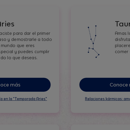
ries
Tau
aciste para dar el primer
Amas la
aso y demostrarle a todo
disfrut
l mundo que eres
placere
special y puedes cumplir
comer 
odo lo que deseas.
oce más
Conoce
a en la "Temporada Aries"
Relaciones kármicas: am