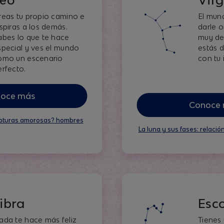
reas tu propio camino e
El mun
nspiras a los demás.
darle o
abes lo que te hace
muy det
special y ves el mundo
estás 
omo un escenario
con tu 
erfecto.
oce más
Conoce
upturas amorosas? hombres
La luna y sus fases: relación
ibra
Esc
ada te hace más feliz
Tienes