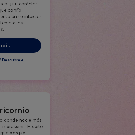
ica y un carácter
que confía
ente en su intuición
 teme a las
s.
 más
? Descubre el
ricornio
 a donde nadie más
in presumir. El éxito
sigue porque