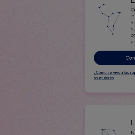
C
i
S
e
c
p
Con
¿Cómo se viven las r
vs mujeres
L
N