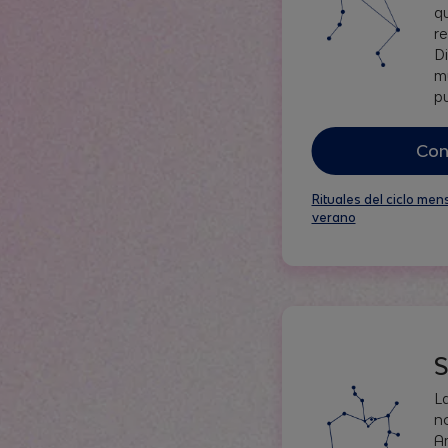
q
r
Di
m
p
Con
Rituales del ciclo mens
verano
S
L
n
A