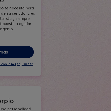
do te necesita para
rden y sentido. Eres
allista y siempre
dispuesta a ayudar
ingenio.
 más
 con la mujer y su ser.
orpio
 una personalidad