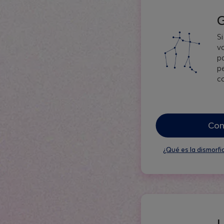
S
v
p
p
c
Con
¿Qué es la dismorfi