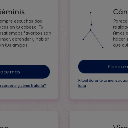
Géminis
Cán
iempre escuchas dos
Parece
oces en tu cabeza. Tu
realida
asatiempos favoritos son
Amas e
ensar, aprender y hablar
hacer s
on tus amigos.
que qui
Conoce
oce más
Ritual durante tu menstruaci
a corporal y cómo tratarla?
luna
Leo
Vir