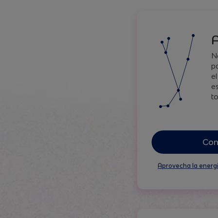
A
N
p
e
e
t
Con
Aprovecha la energí