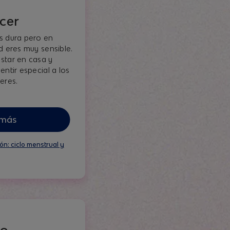
cer
s dura pero en
d eres muy sensible.
star en casa y
entir especial a los
eres.
 más
ón: ciclo menstrual y
go