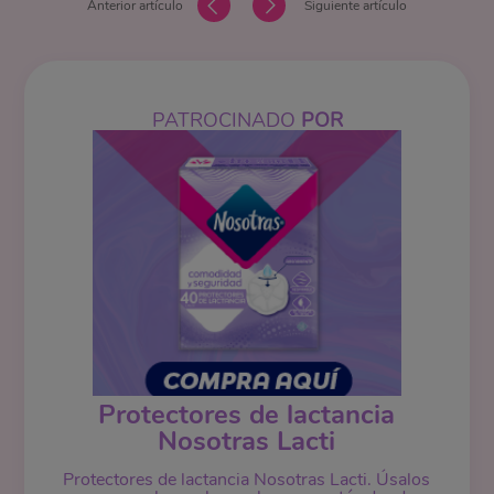
Anterior artículo
Siguiente artículo
PATROCINADO
POR
Protectores de lactancia
Nosotras Lacti
Protectores de lactancia Nosotras Lacti. Úsalos