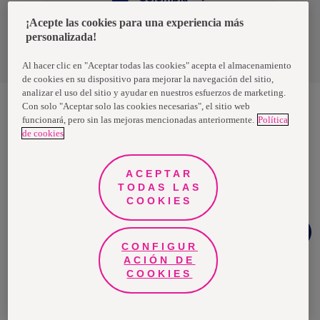
¡Acepte las cookies para una experiencia más
personalizada!
Política de privacidad de datos
Términos y condiciones
Al hacer clic en "Aceptar todas las cookies" acepta el almacenamiento
de cookies en su dispositivo para mejorar la navegación del sitio,
analizar el uso del sitio y ayudar en nuestros esfuerzos de marketing.
Con solo "Aceptar solo las cookies necesarias", el sitio web
funcionará, pero sin las mejoras mencionadas anteriormente.
Política
Nosotras, una marca de Essity - una compañía global líder en
de cookies
higiene y salud. Cada día, mil millones de personas, en todo el
mundo, utilizan nuestros productos, servicios y soluciones. Nuestro
propósito es romper barreras por el bienestar en beneficio de
consumidores, pacientes, cuidadores, clientes y la sociedad en
ACEPTAR
general. Vendemos en aproximadamente 150 países bajo las
TODAS LAS
principales marcas globales TENA y Tork, así como otras marcas
como Actimove, Cutimed, JOBST, Knix, Leukoplast, Libero, Libresse,
COOKIES
Lotus, Modibodi, Nosotras, Saba, Tempo, TOM Organic y Zewa. En
2024, Essity tuvo ventas de aproximadamente 13 mil millones de
¿Necesitas
euros y empleó a 36,000 personas. La sede de la compañía está
ayuda?
ubicada en Estocolmo, Suecia, y Essity cotiza en Nasdaq Estocolmo.
CONFIGUR
Más información en
www.essity.com
.
ACIÓN DE
COOKIES