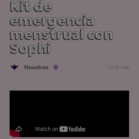
Kit de
emergencia
menstrual con
Sophi
Nosotras
10 de Julio