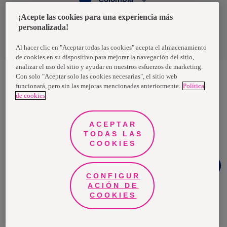
¡Acepte las cookies para una experiencia más
personalizada!
Política de privacidad de datos
Términos y condiciones
Al hacer clic en "Aceptar todas las cookies" acepta el almacenamiento
de cookies en su dispositivo para mejorar la navegación del sitio,
analizar el uso del sitio y ayudar en nuestros esfuerzos de marketing.
Con solo "Aceptar solo las cookies necesarias", el sitio web
funcionará, pero sin las mejoras mencionadas anteriormente.
Política
Nosotras, una marca de Essity - una compañía global líder en
de cookies
higiene y salud. Cada día, mil millones de personas, en todo el
mundo, utilizan nuestros productos, servicios y soluciones. Nuestro
propósito es romper barreras por el bienestar en beneficio de
consumidores, pacientes, cuidadores, clientes y la sociedad en
ACEPTAR
general. Vendemos en aproximadamente 150 países bajo las
TODAS LAS
principales marcas globales TENA y Tork, así como otras marcas
como Actimove, Cutimed, JOBST, Knix, Leukoplast, Libero, Libresse,
COOKIES
Lotus, Modibodi, Nosotras, Saba, Tempo, TOM Organic y Zewa. En
2024, Essity tuvo ventas de aproximadamente 13 mil millones de
¿Necesitas
euros y empleó a 36,000 personas. La sede de la compañía está
ayuda?
ubicada en Estocolmo, Suecia, y Essity cotiza en Nasdaq Estocolmo.
CONFIGUR
Más información en
www.essity.com
.
ACIÓN DE
COOKIES