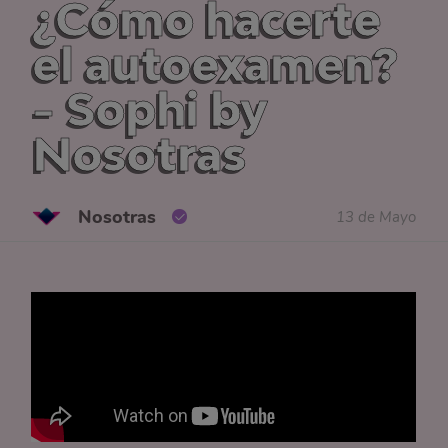
¿Cómo hacerte
el autoexamen?
- Sophi by
Nosotras
Nosotras
13 de Mayo