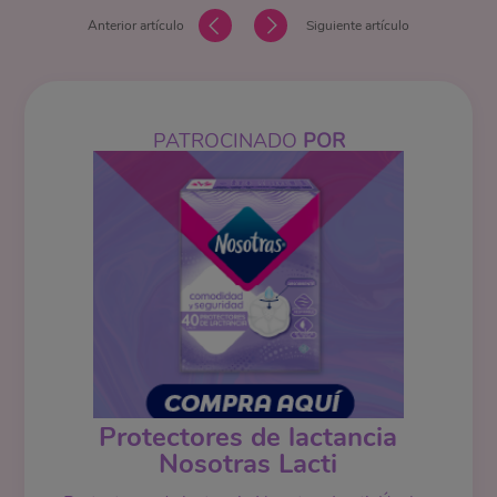
Anterior artículo
Siguiente artículo
PATROCINADO
POR
Protectores de lactancia
Nosotras Lacti