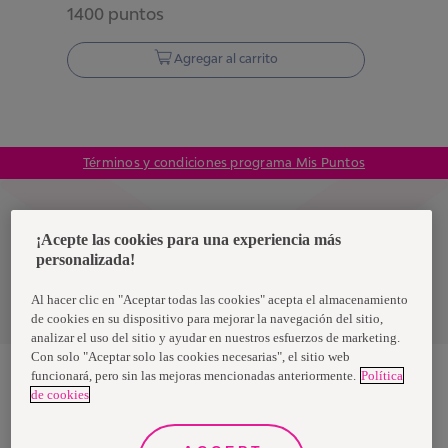
1400
puntos
Agregar al carrito
Términos y condiciones programa Mis Puntos
Colombia
¡Acepte las cookies para una experiencia más
personalizada!
Política de privacidad de datos
Al hacer clic en "Aceptar todas las cookies" acepta el almacenamiento
Términos y condiciones
de cookies en su dispositivo para mejorar la navegación del sitio,
analizar el uso del sitio y ayudar en nuestros esfuerzos de marketing.
Con solo "Aceptar solo las cookies necesarias", el sitio web
funcionará, pero sin las mejoras mencionadas anteriormente.
Política
de cookies
Nosotras, una marca de Essity - una compañía global líder en
higiene y salud. Cada día, mil millones de personas, en todo el
mundo, utilizan nuestros productos, servicios y soluciones. Nuestro