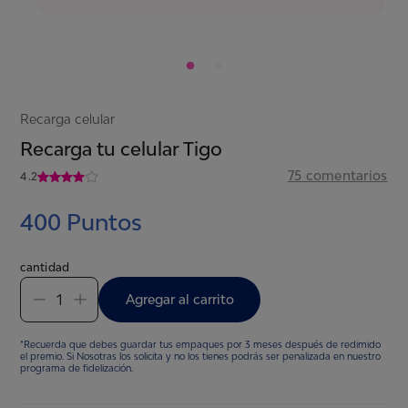
Recarga celular
Recarga tu celular Tigo
75
comentarios
4.2
400
Puntos
cantidad
1
Agregar al carrito
*Recuerda que debes guardar tus empaques por 3 meses después de redimido
el premio. Si Nosotras los solicita y no los tienes podrás ser penalizada en nuestro
programa de fidelización.