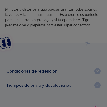
Minutos y datos para que puedas usar tus redes sociales
favoritas y llamar a quien quieras. Este premio es perfecto
para ti, si tu plan es prepago y si tu operador es
Tigo.
¡Redímelo ya y prepárate para estar súper conectada!
Condiciones de redención
Debes estar registrada en NosotrasOnline. Si no lo estás,
Tiempos de envío y devoluciones
regístrate
aquí
.
Tener en los puntos necesarios para redimir el premio que quieres,
Después de haber terminado todo el proceso de redención, el
ya sean puntos ingresados por las claves que encuentras en tus
envío de tus premios físicos puede tardar hasta 10 días hábiles (no
productos Nosotras® o puntos regalo que has recibido por parte
cuentan los días sábado, domingo, ni festivos).
de la marca.