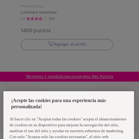
Producto físico
Lonchera Nosotras®
4.7
(
88
)
1400
puntos
Agregar al carrito
Términos y condiciones programa Mis Puntos
Colombia
¡Acepte las cookies para una experiencia más
personalizada!
Política de privacidad de datos
Al hacer clic en "Aceptar todas las cookies" acepta el almacenamiento
Términos y condiciones
de cookies en su dispositivo para mejorar la navegación del sitio,
analizar el uso del sitio y ayudar en nuestros esfuerzos de marketing.
Con solo "Aceptar solo las cookies necesarias", el sitio web