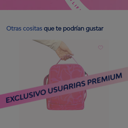
Otras cositas
que te podrían gustar