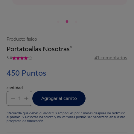
Producto físico
Portatoallas Nosotras®
41
comentarios
5.0
450
Puntos
cantidad
1
Agregar al carrito
*Recuerda que debes guardar tus empaques por 3 meses después de redimido
el premio. Si Nosotras los solicita y no los tienes podrás ser penalizada en nuestro
programa de fidelización.