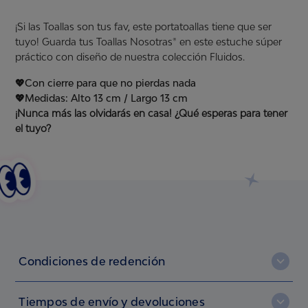
¡Si las Toallas son tus fav, este portatoallas tiene que ser
tuyo! Guarda tus Toallas Nosotras® en este estuche súper
práctico con diseño de nuestra colección Fluidos.
💖Con cierre para que no pierdas nada
💖Medidas:
Alto 13 cm / Largo 13 cm
¡Nunca más las olvidarás en casa! ¿Qué esperas para tener
el tuyo?
Condiciones de redención
Debes estar registrada en NosotrasOnline. Si no lo estás,
Tiempos de envío y devoluciones
regístrate aquí