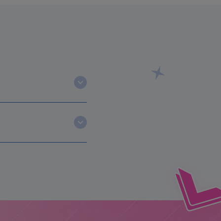
s por las claves que
arca.
ante 3 meses, contando
uede tardar hasta 10 días
o los presentas, podrías
os a nuestra línea de
Ten en cuenta que con esta
s a viernes de 8:00 a.m a
cionen toda la
ribirnos recuerda
artamento, correo) y
tar el estado del envío.
ado el proceso de