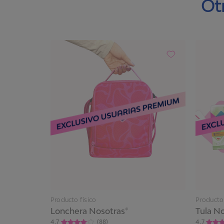
Ot
Producto físico
Producto 
Lonchera Nosotras®
Tula No
4.7
(
88
)
4.7