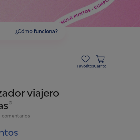
¿Cómo funciona?
Favoritos
Carrito
ador viajero
as®
0
comentarios
ntos