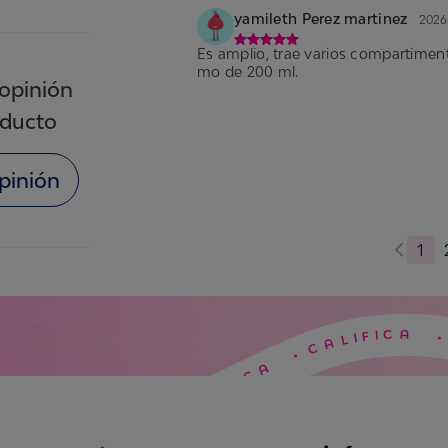
yamileth Perez martinez
2026
Es amplio, trae varios compartiment
mo de 200 ml.
opinión
oducto
opinión
1