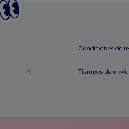
Condiciones de r
Debes estar registrada en 
Tener en los puntos neces
Tiempos de envío
encuentras en tus produc
Debes conservar los empa
Después de haber terminad
desde la fecha en que real
hábiles (no cuentan los dí
ser penalizada (consulta 
¿Ya pasaron los 10 días há
Durante el proceso de red
WhatsApp +57 3233216593 o
información enviaremos el
12:00 p.m y de 1:00 p.m a 
información necesaria par
confirmarnos tus datos pe
Los premios están sujetos 
adjuntar el formulario de 
Recuerda no se podrá canc