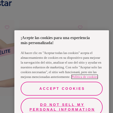
tar
¡Acepte las cookies para una experiencia
más personalizada!
Al hacer clic en "Aceptar todas las cookies" acepta el
almacenamiento de cookies en su dispositivo para mejorar
la navegación del sitio, analizar el uso del sitio y ayudar en
nuestros esfuerzos de marketing. Con solo "Aceptar solo las
cookies necesarias", el sitio web funcionará, pero sin las
mejoras mencionadas anteriormente.
Política de cookies
ACCEPT COOKIES
Producto físico
DO NOT SELL MY
Cobija Fluídos Nosotras®
¿Necesitas ayuda?
PERSONAL INFORMATION
4.1
(
123
)