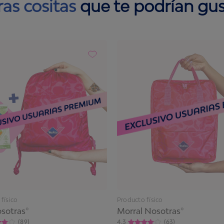
ras cositas
que te podrían gus
físico
Producto físico
sotras®​
Morral Nosotras®
(
89
)
4.3
(
63
)