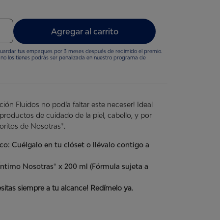
Agregar al carrito
uardar tus empaques por 3 meses después de redimido el premio.
a y no los tienes podrás ser penalizada en nuestro programa de
ción Fluidos no podía faltar este neceser! Ideal
productos de cuidado de la piel, cabello, y por
oritos de Nosotras®.
ico:
Cuélgalo en tu clóset o llévalo contigo a
Íntimo Nosotras® x 200 ml (Fórmula sujeta a
sitas siempre a tu alcance! Redímelo ya.