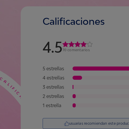
redención y por tanto en e
premio que quieres!
Calificaciones
4.5
70
comentarios
5 estrellas
4 estrellas
3 estrellas
2 estrellas
1 estrella
usuarias recomiendan este produ