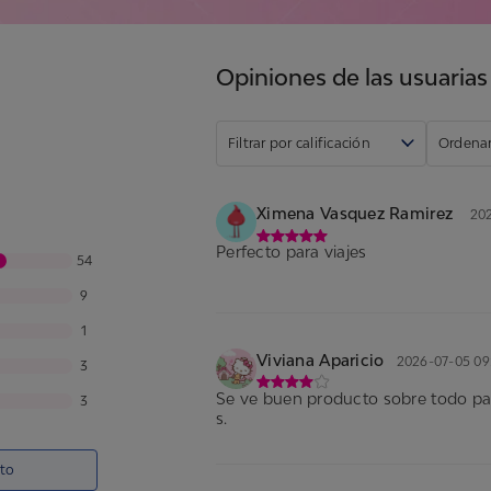
stos casos, no se realizan devoluciones de puntos. ¡Así que asegúr
Opiniones de las usuarias
Filtrar por calificación
Ordenar
Ximena Vasquez Ramirez
202
Perfecto para viajes
54
9
1
Viviana Aparicio
2026-07-05 09
3
Se ve buen producto sobre todo para
3
s.
cto