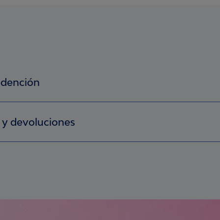
edención
NosotrasOnline. Si no lo estás, regístrate aquí
arios para redimir el premio que quieres, ya sean puntos ingresado
 y devoluciones
tos Nosotras® o puntos regalo que has recibido por parte de la m
ques Nosotras® que te dieron puntos para redimir tu premio dur
o todo el proceso de redención, el envío de tus premios físicos p
ices tu redención. La marca puede solicitarlos en este tiempo; si n
as sábado, domingo, ni festivos).
términos y condiciones).
biles y aún no recibes tu premio físico? ¡No te preocupes! Escríben
ención debes diligenciar el formulario con tus datos personales. 
 al correo nosotras.gf@essity.com que estará disponible de lune
 premio, así que debes estar segura que estén correctos y propor
6:00 p.m.No aplica en los días sábado, domingo, ni festivos. Al esc
a que el envío sea exitoso.
rsonales (nombre completo, celular, dirección, barrio, ciudad, dep
a disponibilidad.
la redención que realizaste y nuestras asesoras te ayudarán a consul
elar ni modificar el premio seleccionado, una vez se haya efectu