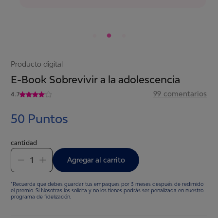
Producto digital
E-Book Sobrevivir a la adolescencia
99
comentarios
4.7
50
Puntos
cantidad
1
Agregar al carrito
*Recuerda que debes guardar tus empaques por 3 meses después de redimido
el premio. Si Nosotras los solicita y no los tienes podrás ser penalizada en nuestro
programa de fidelización.