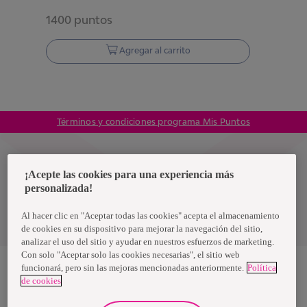
1400
puntos
Agregar al carrito
Términos y condiciones programa Mis Puntos
Colombia
¡Acepte las cookies para una experiencia más
personalizada!
Política de privacidad de datos
Al hacer clic en "Aceptar todas las cookies" acepta el almacenamiento
Términos y condiciones
de cookies en su dispositivo para mejorar la navegación del sitio,
analizar el uso del sitio y ayudar en nuestros esfuerzos de marketing.
Con solo "Aceptar solo las cookies necesarias", el sitio web
funcionará, pero sin las mejoras mencionadas anteriormente.
Política
de cookies
Nosotras, una marca de Essity - una compañía global líder en
higiene y salud. Cada día, mil millones de personas, en todo el