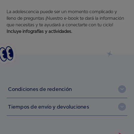
La adolescencia puede ser un momento complicado y
lleno de preguntas ¡Nuestro e-book te dará la información
que necesitas y te ayudará a conectarte con tu ciclo!
Incluye infografías y actividades.
Condiciones de redención
Debes estar registrada en NosotrasOnline. Si no lo estás,
Tiempos de envío y devoluciones
regístrate
aquí
.
Tener en los puntos necesarios para redimir el premio que quieres,
Después de haber terminado todo el proceso por esta línea, el
ya sean puntos ingresados por las claves que encuentras en tus
envío de tus premios puede tardar hasta 10 días hábiles (no
productos Nosotras® o puntos regalo que has recibido por parte
cuentan los días sábado, domingo, ni festivos).
de la marca.