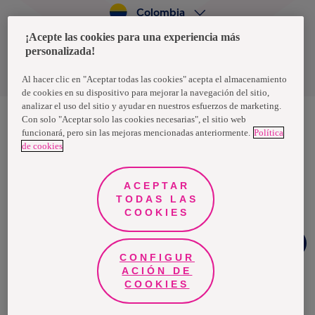
Colombia
¡Acepte las cookies para una experiencia más
personalizada!
Política de privacidad de datos
Términos y condiciones
Al hacer clic en "Aceptar todas las cookies" acepta el almacenamiento
de cookies en su dispositivo para mejorar la navegación del sitio,
analizar el uso del sitio y ayudar en nuestros esfuerzos de marketing.
Con solo "Aceptar solo las cookies necesarias", el sitio web
funcionará, pero sin las mejoras mencionadas anteriormente.
Política
Nosotras, una marca de Essity - una compañía global líder en
de cookies
higiene y salud. Cada día, mil millones de personas, en todo el
mundo, utilizan nuestros productos, servicios y soluciones. Nuestro
propósito es romper barreras por el bienestar en beneficio de
consumidores, pacientes, cuidadores, clientes y la sociedad en
ACEPTAR
general. Vendemos en aproximadamente 150 países bajo las
TODAS LAS
principales marcas globales TENA y Tork, así como otras marcas
como Actimove, Cutimed, JOBST, Knix, Leukoplast, Libero, Libresse,
COOKIES
Lotus, Modibodi, Nosotras, Saba, Tempo, TOM Organic y Zewa. En
2024, Essity tuvo ventas de aproximadamente 13 mil millones de
¿Necesitas
euros y empleó a 36,000 personas. La sede de la compañía está
ayuda?
ubicada en Estocolmo, Suecia, y Essity cotiza en Nasdaq Estocolmo.
CONFIGUR
Más información en
www.essity.com
.
ACIÓN DE
COOKIES